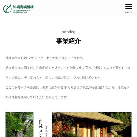
menu
service
事業紹介
沖縄本島から西へ約100Km、東シナ海に浮かぶ「久米島」。
透き通る海に囲まれ、久米島紬や泡盛といった伝統文化を育み、挑戦する人々が暮らしてき
たこの島は、今も変わらず「新しい挑戦の原点」であり続けています。
ここにあるものを原点に、未来に紡がれる“あたりまえの風景”を共に描きながら、地域経済
の活性化を実現していきたいと考えています。